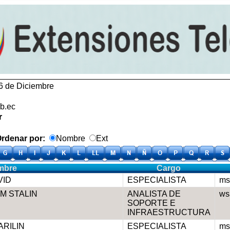
6 de Diciembre
b.ec
r
denar por:
Nombre
Ext
mbre
Cargo
VID
ESPECIALISTA
ms
M STALIN
ANALISTA DE
ws
SOPORTE E
INFRAESTRUCTURA
ARILIN
ESPECIALISTA
ms