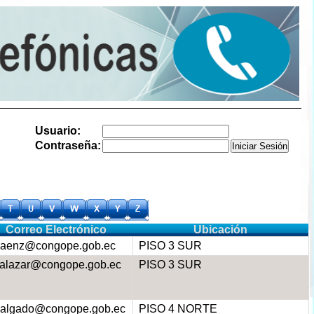
Usuario:
Contraseña:
Correo Electrónico
Ubicación
aenz@congope.gob.ec
PISO 3 SUR
alazar@congope.gob.ec
PISO 3 SUR
algado@congope.gob.ec
PISO 4 NORTE