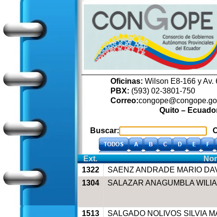
Oficinas:
Wilson E8-166 y Av. 
PBX:
(593) 02-3801-750
Correo:
congope@congope.go
Quito – Ecuado
Buscar:
Or
Ext.
No
1322
SAENZ ANDRADE MARIO DA
1304
SALAZAR ANAGUMBLA WILIA
1513
SALGADO NOLIVOS SILVIA M