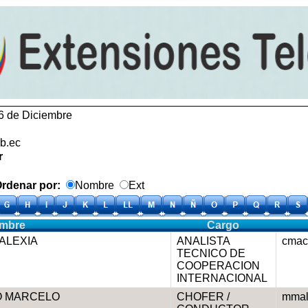
6 de Diciembre
b.ec
r
denar por:
Nombre
Ext
mbre
Cargo
ALEXIA
ANALISTA
cmac
TECNICO DE
COOPERACION
INTERNACIONAL
O MARCELO
CHOFER /
mmal