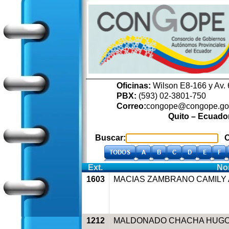
Oficinas:
Wilson E8-166 y Av. 
PBX:
(593) 02-3801-750
Correo:
congope@congope.go
Quito – Ecuado
Buscar:
Or
Ext.
No
1603
MACIAS ZAMBRANO CAMILY 
1212
MALDONADO CHACHA HUG