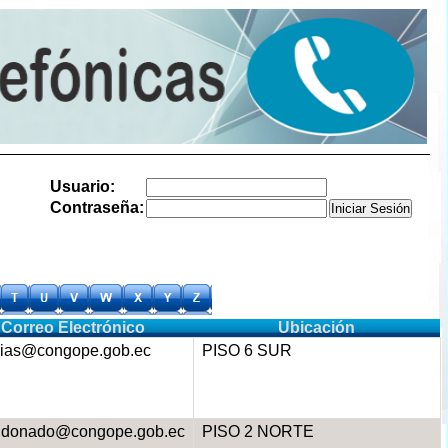
Usuario:
Contraseña:
Correo Electrónico
Ubicación
ias@congope.gob.ec
PISO 6 SUR
donado@congope.gob.ec
PISO 2 NORTE