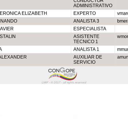
CONDUCTOR
ADMINISTRATIVO
ERONICA ELIZABETH
EXPERTO
vmar
RNANDO
ANALISTA 3
bmer
AVIER
ESPECIALISTA
STALIN
ASISTENTE
wmor
TECNICO 1
A
ANALISTA 1
mmun
 ALEXANDER
AUXILIAR DE
amun
SERVICIO
LMIF - © 2017 - all rights reserved